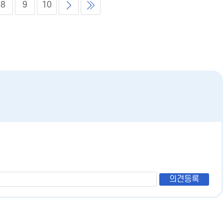
8
9
10