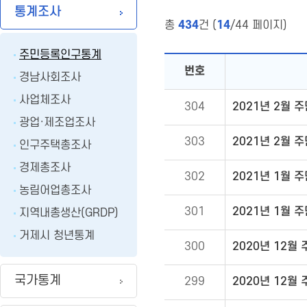
통계조사
총
434
건 (
14
/44 페이지)
주민등록인구통계
번호
경남사회조사
사업체조사
304
2021년 2월 
광업·제조업조사
303
2021년 2월 
인구주택총조사
경제총조사
302
2021년 1월 
농림어업총조사
301
2021년 1월 
지역내총생산(GRDP)
거제시 청년통계
300
2020년 12월
국가통계
299
2020년 12월