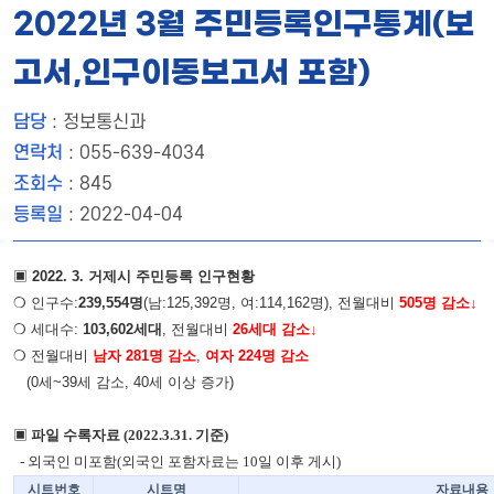
2022년 3월 주민등록인구통계(보
고서,인구이동보고서 포함)
담당
: 정보통신과
연락처
: 055-639-4034
조회수
: 845
등록일
: 2022-04-04
▣
2022. 3. 거제시 주민등록 인구현황
❍ 인구수:
239,554명
(남:125,392명, 여:114,162명), 전월대비
505
명 감소↓
❍ 세대수:
103,602세대
, 전월대비
26세대
감소↓
❍ 전월대비
남자 281명 감소
,
여자
224명 감소
(0세~39세 감소, 40세 이상 증가)
▣
파일 수록자료 (2022.3.31. 기준)
- 외국인 미포함(외국인 포함자료는 10일 이후 게시)
시트번호
시트명
자료내용