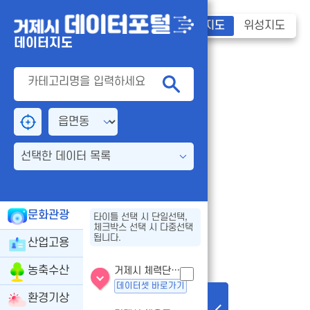
기본지도
위성지도
데이터지도
선택한 데이터 목록
문화관광
타이틀 선택 시 단일선택,
체크박스 선택 시 다중선택
됩니다.
산업고용
농축수산
거제시 체력단련장업 - 인허가
데이터셋 바로가기
환경기상