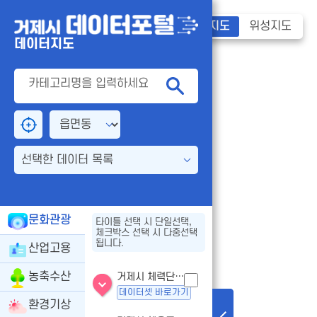
기본지도
위성지도
데이터지도
선택한 데이터 목록
문화관광
타이틀 선택 시 단일선택,
체크박스 선택 시 다중선택
됩니다.
산업고용
농축수산
거제시 체력단련장업 - 인허가
데이터셋 바로가기
환경기상