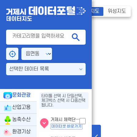
기본지도
위성지도
데이터지도
선택한 데이터 목록
문화관광
타이틀 선택 시 단일선택,
체크박스 선택 시 다중선택
됩니다.
산업고용
농축수산
거제시 체력단련장업 - 인허가
데이터셋 바로가기
환경기상