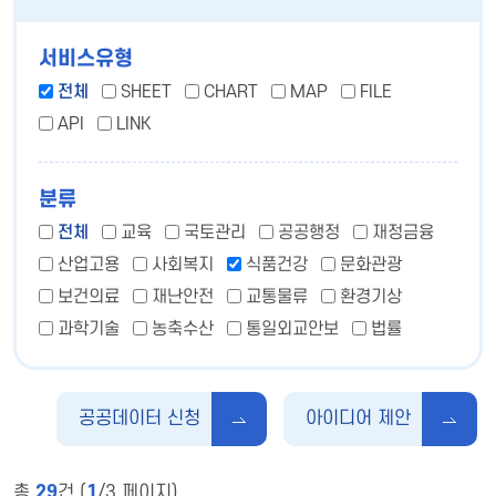
서비스유형
전체
SHEET
CHART
MAP
FILE
API
LINK
분류
전체
교육
국토관리
공공행정
재정금융
산업고용
사회복지
식품건강
문화관광
보건의료
재난안전
교통물류
환경기상
과학기술
농축수산
통일외교안보
법률
공공데이터 신청
아이디어 제안
총
29
건 (
1
/3 페이지)