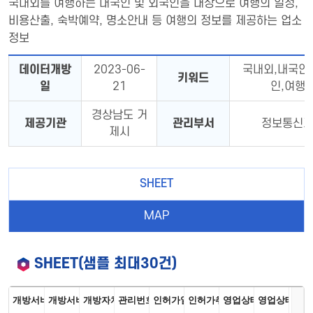
국내외를 여행하는 내국인 및 외국인을 대상으로 여행의 일정,
비용산출, 숙박예약, 명소안내 등 여행의 정보를 제공하는 업소
정보
데이터개방
2023-06-
국내외,내국인
키워드
일
21
인,여행
경상남도 거
제공기관
관리부서
정보통신
제시
SHEET
MAP
SHEET(샘플 최대30건)
개방서비스명
개방서비스아이디
개방자치단체코드
관리번호
인허가일자
인허가취소일자
영업상태구분코드
영업상태명
상세