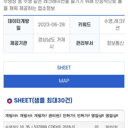
수영장 등 수영 같은 레크레이션을 즐기기 위해 인공적으로 물
을 채워 제공하는 업소정보
데이터개방
수영,레크레
2023-06-28
키워드
일
션
경상남도 거제
제공기관
관리부서
정보통신
시
SHEET
MAP
SHEET(샘플 최대30건)
개방서비스명
개방서비스아이디
개방자치단체코드
관리번호
인허가일자
인허가취소일자
영업상태구분코드
영업상태명
상세
수영장업
10_35_01_P
5370000
CDFH3301012018000001
2018-10-01
01
영업/정상
13