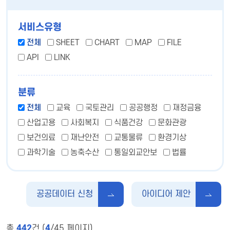
서비스유형
전체
SHEET
CHART
MAP
FILE
API
LINK
분류
전체
교육
국토관리
공공행정
재정금융
산업고용
사회복지
식품건강
문화관광
보건의료
재난안전
교통물류
환경기상
과학기술
농축수산
통일외교안보
법률
공공데이터 신청
아이디어 제안
총
442
건 (
4
/45 페이지)