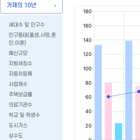
거제의 10년
세대수 및 인구수
인구동태(출생,사망,혼
인,이혼)
예산규모
지방세징수
자동차등록
사업체수
주택보급률
의료기관수
학교 및 학생수
도시가스
상수도