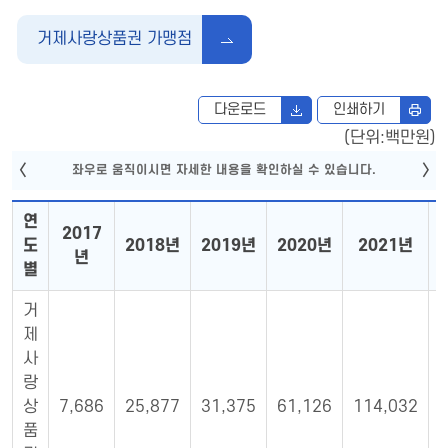
거제사랑상품권 가맹점
다운로드
인쇄하기
(단위:백만원)
연
2017
도
2018년
2019년
2020년
2021년
년
별
거
제
사
랑
상
7,686
25,877
31,375
61,126
114,032
품