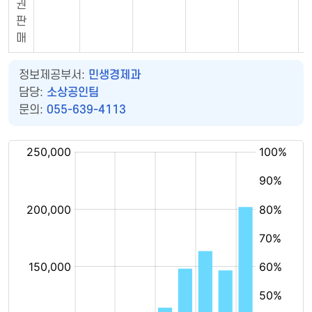
권
판
매
정보제공부서:
민생경제과
담당:
소상공인팀
문의:
055-639-4113