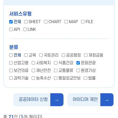
서비스유형
전체
SHEET
CHART
MAP
FILE
API
LINK
분류
전체
교육
국토관리
공공행정
재정금융
산업고용
사회복지
식품건강
문화관광
보건의료
재난안전
교통물류
환경기상
과학기술
농축수산
통일외교안보
법률
공공데이터 신청
아이디어 제안
총
71
건 (
1
/8 페이지)